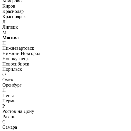
Кемерово
Киров
Краснодар
Красноярск
Л
Липецк
М
Москва
Н
Нижневартовск
Нижний Новгород
Новокузнецк
Новосибирск
Норильск
О
Омск
Оренбург
П
Пенза
Пермь
Р
Ростов-на-Дону
Рязань
С
Самара