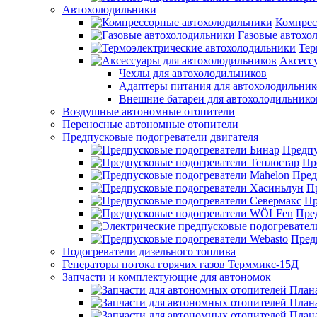
Автохолодильники
Компрес
Газовые автохо
Тер
Аксесс
Чехлы для автохолодильников
Адаптеры питания для автохолодильник
Внешние батареи для автохолодильнико
Воздушные автономные отопители
Переносные автономные отопители
Предпусковые подогреватели двигателя
Предпу
Пр
Пред
П
Пр
Пре
Пред
Подогреватели дизельного топлива
Генераторы потока горячих газов Терммикс-15Д
Запчасти и комплектующие для автономок