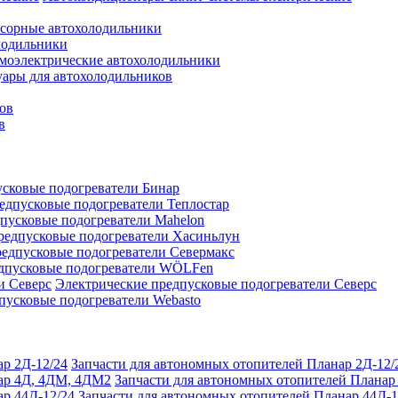
сорные автохолодильники
лодильники
моэлектрические автохолодильники
уары для автохолодильников
ов
в
сковые подогреватели Бинар
едпусковые подогреватели Теплостар
пусковые подогреватели Mahelon
редпусковые подогреватели Хасиньлун
едпусковые подогреватели Севермакс
дпусковые подогреватели WÖLFen
Электрические предпусковые подогреватели Северс
пусковые подогреватели Webasto
Запчасти для автономных отопителей Планар 2Д-12/
Запчасти для автономных отопителей Плана
Запчасти для автономных отопителей Планар 44Д-1