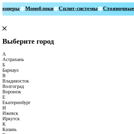
ионеры
Моноблоки
Сплит-системы
Стояночные 
Выберите город
А
Астрахань
Б
Барнаул
В
Владивосток
Волгоград
Воронеж
Е
Екатеринбург
И
Ижевск
Иркутск
К
Казань