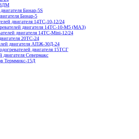
 8ДМ
 двигателя Бинар-5S
двигателя Бинар-5
елей двигателя 14ТС-10-12/24
гревателей двигателя 14ТС-10-М5 (МАЗ)
ателей двигателя 14ТС-Mini-12/24
двигателя 20ТС-24
елей двигателя АПЖ-30Д-24
подогревателей двигателя 15ТСГ
й двигателя Севермакс
зов Терммикс-15Д